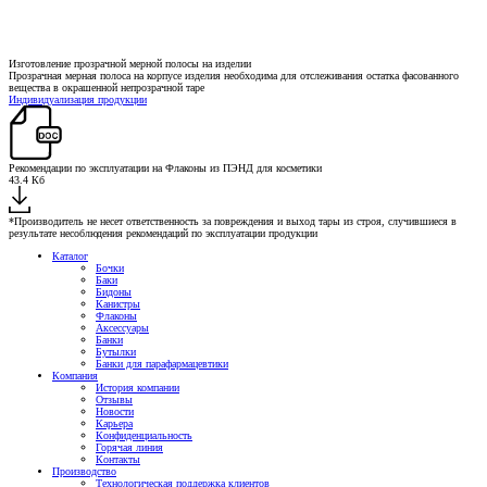
Изготовление прозрачной мерной полосы на изделии
Прозрачная мерная полоса на корпусе изделия необходима для отслеживания остатка фасованного
вещества в окрашенной непрозрачной таре
Индивидуализация продукции
Рекомендации по эксплуатации на Флаконы из ПЭНД для косметики
43.4 Кб
*Производитель не несет ответственность за повреждения и выход тары из строя, случившиеся в
результате несоблюдения рекомендаций по эксплуатации продукции
Каталог
Бочки
Баки
Бидоны
Канистры
Флаконы
Аксессуары
Банки
Бутылки
Банки для парафармацевтики
Компания
История компании
Отзывы
Новости
Карьера
Конфиденциальность
Горячая линия
Контакты
Производство
Технологическая поддержка клиентов