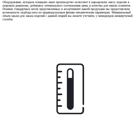
Оборудование, которым оснащено наше производство позволяет в варьировать массу изделия в
широком диапазоне, добиваясь оптимального соотношения цены и качества для наших клиентов.
Помимо стандартных весов представленных в ассортименте нашей продукции мы предоставляем
возможность подбора веса по индивидуальным физико механическим параметрам. Минимальный
объем заказа для заказа изделий с данной опцией вы можете уточнить у менеджеров коммерческой
службы