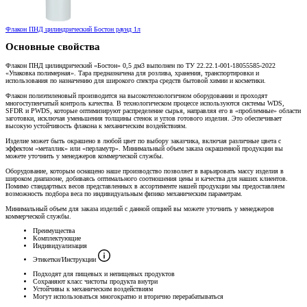
Флакон ПНД цилиндрический Бостон раунд 1л
Основные свойства
Флакон ПНД цилиндрический «Бостон» 0,5 дм3 выполнен по ТУ 22.22.1-001-18055585-2022
«Упаковка полимерная». Тара предназначена для розлива, хранения, транспортировки и
использования по назначению для широкого спектра средств бытовой химии и косметики.
Флакон полиэтиленовый производится на высокотехнологичном оборудовании и проходят
многоступенчатый контроль качества. В технологическом процессе используются системы WDS,
SFDR и PWDS, которые оптимизируют распределение сырья, направляя его в «проблемные» области
заготовки, исключая уменьшения толщины стенок и углов готового изделия. Это обеспечивает
высокую устойчивость флакона к механическим воздействиям.
Изделие может быть окрашено в любой цвет по выбору заказчика, включая различные цвета с
эффектом «металлик» или «перламутр». Минимальный объем заказа окрашенной продукции вы
можете уточнить у менеджеров коммерческой службы.
Оборудование, которым оснащено наше производство позволяет в варьировать массу изделия в
широком диапазоне, добиваясь оптимального соотношения цены и качества для наших клиентов.
Помимо стандартных весов представленных в ассортименте нашей продукции мы предоставляем
возможность подбора веса по индивидуальным физико механическим параметрам.
Минимальный объем для заказа изделий с данной опцией вы можете уточнить у менеджеров
коммерческой службы.
Преимущества
Комплектующие
Индивидуализация
Этикетки/Инструкции
Подходят для пищевых и непищевых продуктов
Сохраняют класс чистоты продукта внутри
Устойчивы к механическим воздействиям
Могут использоваться многократно и вторично перерабатываться