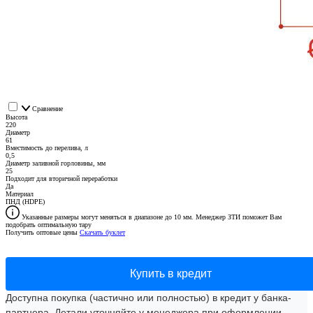
Сравнение
Высота
220
Диаметр
61
Вместимость до перелива, л
0,5
Диаметр заливной горловины, мм
25
Подходит для вторичной переработки
Да
Материал
ПНД (HDPE)
Указанные размеры могут меняться в диапазоне до 10 мм. Менеджер ЗТИ поможет Вам
подобрать оптимальную тару
Получить оптовые цены
Скачать буклет
Купить в кредит
Доступна покупка (частично или полностью) в кредит у банка-
партнера. Детали уточняйте у менеджера при оформлении