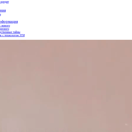
 кредит
ния
м
информация
с нового
ресного
дственные тайны
я с технологом ЗТИ