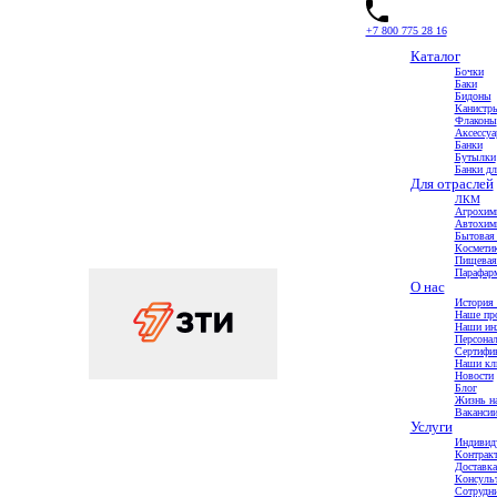
+7 800 775 28 16
Каталог
Бочки
Баки
Бидоны
Канистр
Флаконы
Аксессу
Главная
Банки
Компания
Бутылки
Жизнь нашего коллектива
Банки дл
Наши итоги-2025
Для отраслей
ЛКМ
Наши итоги-2025
Агрохим
Автохим
Бытовая
История компании
Космети
Наше производство
Пищевая
Сертификаты
Парафарм
Наши клиенты
О нас
Новости
Вакансии
История 
Наше пр
Москва
Наши ин
Новосибирск
Персона
Самара
Сертифи
Жизнь нашего коллектива
Наши кл
Наши инженеры отвечают
Новости
Блог
Жизнь на
Ваканси
Услуги
Индивид
Контракт
Доставка
Консульт
Сотрудни