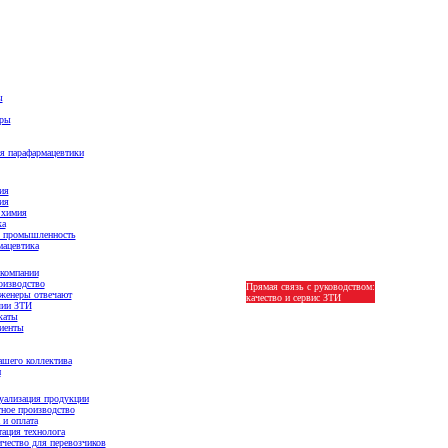
ы
ары
я парафармацевтики
ия
ия
 химия
ка
 промышленность
ацевтика
компании
оизводство
Прямая связь с руководством:
Оптовые цены
женеры отвечают
качество и сервис ЗТИ
лии ЗТИ
каты
иенты
шего коллектива
и
уализация продукции
ное производство
 и оплата
ация технолога
чество для перевозчиков