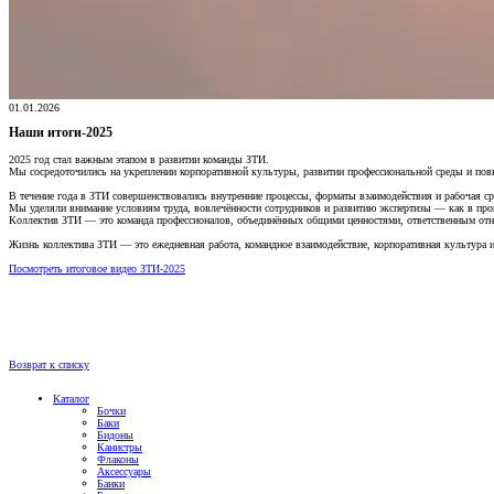
01.01.2026
Наши итоги-2025
2025 год стал важным этапом в развитии команды ЗТИ.
Мы сосредоточились на укреплении корпоративной культуры, развитии профессиональной среды и по
В течение года в ЗТИ совершенствовались внутренние процессы, форматы взаимодействия и рабочая ср
Мы уделяли внимание условиям труда, вовлечённости сотрудников и развитию экспертизы — как в про
Коллектив ЗТИ — это команда профессионалов, объединённых общими ценностями, ответственным отно
Жизнь коллектива ЗТИ — это ежедневная работа, командное взаимодействие, корпоративная культура 
Посмотреть и
тоговое видео ЗТИ-2025
Возврат к списку
Каталог
Бочки
Баки
Бидоны
Канистры
Флаконы
Аксессуары
Банки