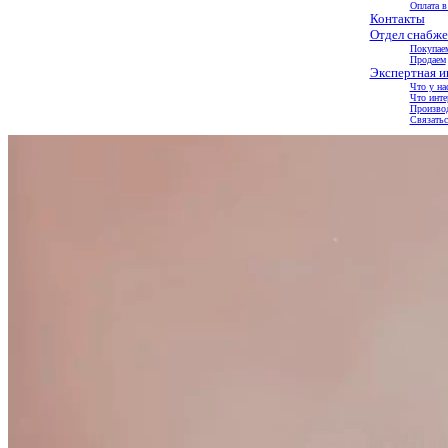
Оплата в
Контакты
Отдел снабже
Покупае
Продаем
Экспертная 
Что у на
Что инте
Произво
Связатьс